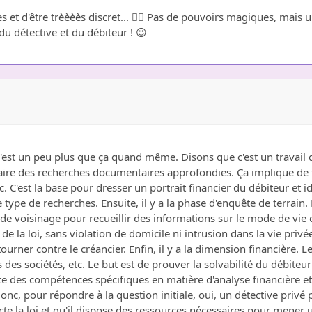
les et d'être trèèèès discret... 🕵️‍♂️ Pas de pouvoirs magiques, ma
 du détective et du débiteur ! 😉
is c'est un peu plus que ça quand même. Disons que c'est un travai
faire des recherches documentaires approfondies. Ça implique de 
 C'est la base pour dresser un portrait financier du débiteur et ide
de recherches. Ensuite, il y a la phase d'enquête de terrain. Là,
e de voisinage pour recueillir des informations sur le mode de vie
de la loi, sans violation de domicile ni intrusion dans la vie privé
etourner contre le créancier. Enfin, il y a la dimension financière.
des sociétés, etc. Le but est de prouver la solvabilité du débiteur e
ssite des compétences spécifiques en matière d'analyse financière 
c, pour répondre à la question initiale, oui, un détective privé 
ecte la loi et qu'il dispose des ressources nécessaires pour mener 