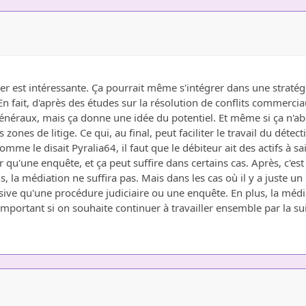
er est intéressante. Ça pourrait même s'intégrer dans une straté
. En fait, d'après des études sur la résolution de conflits commerc
généraux, mais ça donne une idée du potentiel. Et même si ça n'a
s zones de litige. Ce qui, au final, peut faciliter le travail du détec
mme le disait Pyralia64, il faut que le débiteur ait des actifs à sa
 qu'une enquête, et ça peut suffire dans certains cas. Après, c'est 
ns, la médiation ne suffira pas. Mais dans les cas où il y a jus
ssive qu'une procédure judiciaire ou une enquête. En plus, la méd
e important si on souhaite continuer à travailler ensemble par la s