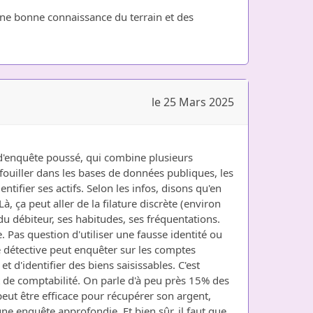
is une bonne connaissance du terrain et des
le 25 Mars 2025
l d'enquête poussé, qui combine plusieurs
fouiller dans les bases de données publiques, les
ntifier ses actifs. Selon les infos, disons qu'en
 ça peut aller de la filature discrète (environ
 du débiteur, ses habitudes, ses fréquentations.
e. Pas question d'utiliser une fausse identité ou
 Le détective peut enquêter sur les comptes
t d'identifier des biens saisissables. C'est
et de comptabilité. On parle d'à peu près 15% des
peut être efficace pour récupérer son argent,
une enquête approfondie. Et bien sûr, il faut que