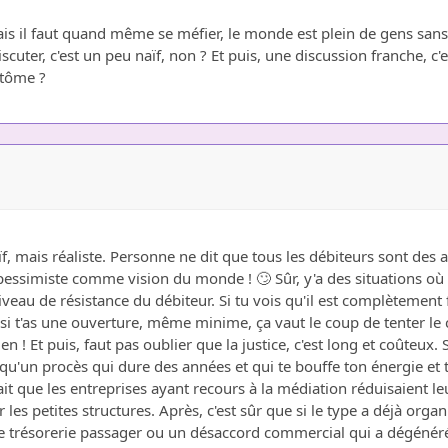
s il faut quand même se méfier, le monde est plein de gens sans 
er, c'est un peu naïf, non ? Et puis, une discussion franche, c'est
antôme ?
, mais réaliste. Personne ne dit que tous les débiteurs sont des 
essimiste comme vision du monde ! 🙄 Sûr, y'a des situations où
niveau de résistance du débiteur. Si tu vois qu'il est complètement 
is si t'as une ouverture, même minime, ça vaut le coup de tenter
n ! Et puis, faut pas oublier que la justice, c'est long et coûteux. S
u'un procès qui dure des années et qui te bouffe ton énergie et 
 que les entreprises ayant recours à la médiation réduisaient le
es petites structures. Après, c'est sûr que si le type a déjà organis
 trésorerie passager ou un désaccord commercial qui a dégénéré. 