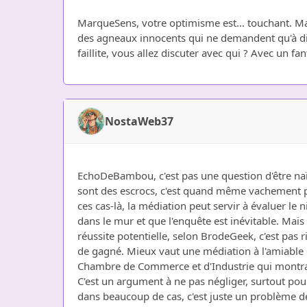
MarqueSens, votre optimisme est... touchant. Mai
des agneaux innocents qui ne demandent qu'à discut
faillite, vous allez discuter avec qui ? Avec un f
NostaWeb37
EchoDeBambou, c'est pas une question d'être naïf
sont des escrocs, c'est quand même vachement p
ces cas-là, la médiation peut servir à évaluer le 
dans le mur et que l'enquête est inévitable. Ma
réussite potentielle, selon BrodeGeek, c'est pas rie
de gagné. Mieux vaut une médiation à l'amiable q
Chambre de Commerce et d'Industrie qui montrait
C'est un argument à ne pas négliger, surtout pour l
dans beaucoup de cas, c'est juste un problème de