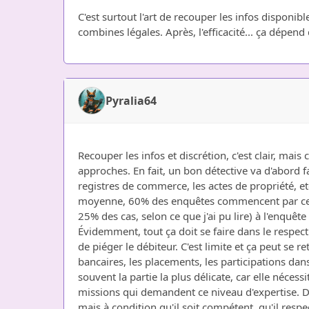
C'est surtout l'art de recouper les infos disponib
combines légales. Après, l'efficacité... ça dépend
Pyralia64
Recouper les infos et discrétion, c'est clair, ma
approches. En fait, un bon détective va d'abord 
registres de commerce, les actes de propriété, etc.
moyenne, 60% des enquêtes commencent par ce type 
25% des cas, selon ce que j'ai pu lire) à l'enquêt
Évidemment, tout ça doit se faire dans le respect 
de piéger le débiteur. C'est limite et ça peut se r
bancaires, les placements, les participations dans 
souvent la partie la plus délicate, car elle néce
missions qui demandent ce niveau d'expertise. Don
mais à condition qu'il soit compétent, qu'il resp