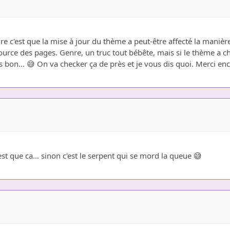
dire c'est que la mise à jour du thème a peut-être affecté la mani
 source des pages. Genre, un truc tout bébête, mais si le thème a 
s bon... 😅 On va checker ça de près et je vous dis quoi. Merci en
est que ca... sinon c'est le serpent qui se mord la queue 😅